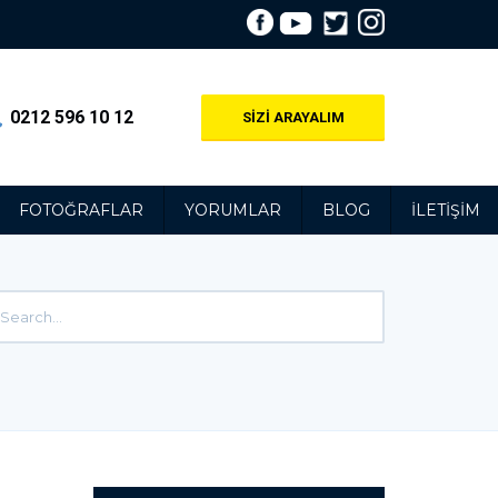
0212 596 10 12
SİZİ ARAYALIM
FOTOĞRAFLAR
YORUMLAR
BLOG
İLETIŞIM