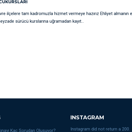
CUKURSLARI
vre ilçelere tam kadromuzla hizmet vermeye hazırız Ehliyet almanın 
 beyzade sürücü kurslarına uğramadan kayıt...
G
INSTAGRAM
Instagram did not return a 200.
 Sınavı Kaç Sorudan Oluşuyor?