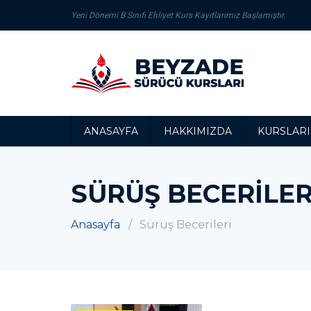
Yeni Dönemi B Sınıfı Ehliyet Kurs Kayıtlarımız Başlamıştır.
ANASAYFA
HAKKIMIZDA
KURSLARI
SÜRÜŞ BECERILER
Anasayfa
Sürüş Becerileri