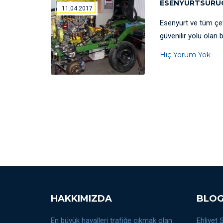
ESENYURTSURU
11.04.2017
Esenyurt ve tüm çe
güvenilir yolu olan
Hiç Yorum Yok
HAKKIMIZDA
BLO
En büyük hayalleri trafiğe çıkmak olan
Ehliyet