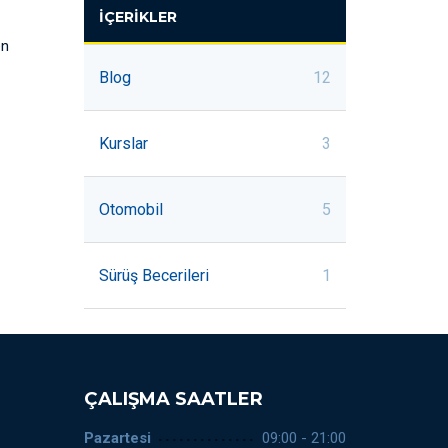
İÇERIKLER
en
Blog
12
Kurslar
3
Otomobil
5
Sürüş Becerileri
1
ÇALIŞMA SAATLER
Pazartesi
09:00 - 21:00