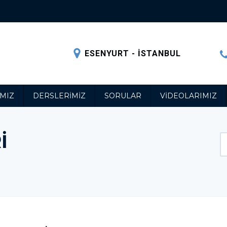
ESENYURT - İSTANBUL
MIZ
DERSLERIMIZ
SORULAR
VIDEOLARIMIZ
I