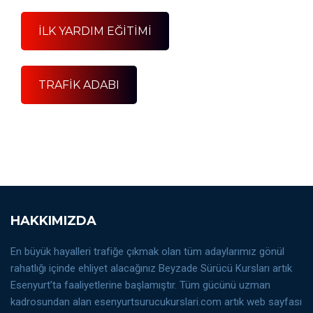
İLK YARDIM EĞİTİMİ
TRAFİK ADABI
HAKKIMIZDA
En büyük hayalleri trafiğe çıkmak olan tüm adaylarımız gönül
rahatlığı içinde ehliyet alacağınız Beyzade Sürücü Kursları artık
Esenyurt’ta faaliyetlerine başlamıştır. Tüm gücünü uzman
kadrosundan alan esenyurtsurucukurslari.com artık web sayfası